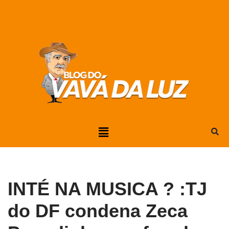
Pular
para
o
conteúdo
INTÉ NA MUSICA ? :TJ
do DF condena Zeca