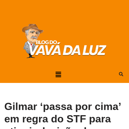
Pular
para
o
conteúdo
Gilmar ‘passa por cima’
em regra do STF para