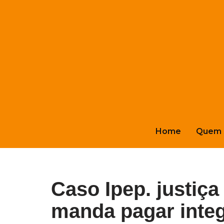
Pular
para
o
conteúdo
Home
Quem 
Caso Ipep. justiç
manda pagar integ