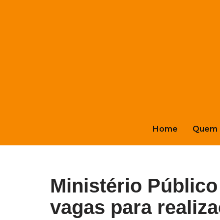
Pular
para
o
conteúdo
Home
Quem 
Ministério Público
vagas para realiz