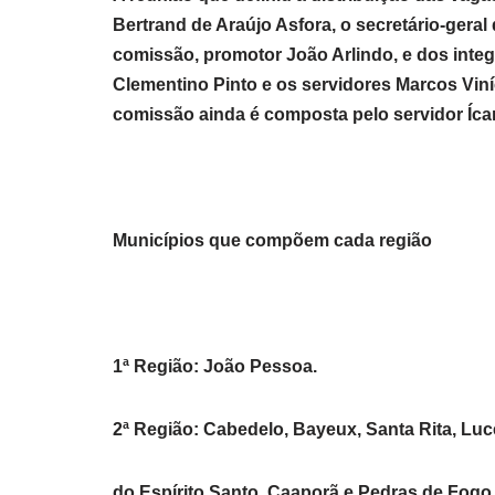
Bertrand de Araújo Asfora, o secretário-gera
comissão, promotor João Arlindo, e dos inte
Clementino Pinto e os servidores Marcos Viníc
comissão ainda é composta pelo servidor Íc
Municípios que compõem cada região
1ª Região: João Pessoa.
2ª Região: Cabedelo, Bayeux, Santa Rita, Lu
do Espírito Santo, Caaporã e Pedras de Fogo