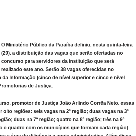
O Ministério Público da Paraíba definiu, nesta quinta-feira
(29), a distribuição das vagas que serão ofertadas no
concurso para servidores da instituição que será
realizado este ano. Serão 38 vagas oferecidas no
da Informação (cinco de nível superior e cinco e nível
Promotorias de Justiça.
so, promotor de Justiça João Arlindo Corrêa Neto, essas
r oito regiões: seis vagas na 2ª região; duas vagas na 3ª
egião; duas na 7ª região; quatro na 8ª região; três na 9ª
aixo o quadro com os municípios que formam cada região).
ra a área de diligência e apoio administrativo. Além disso,