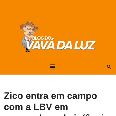
Pular
para
o
conteúdo
Zico entra em campo
com a LBV em