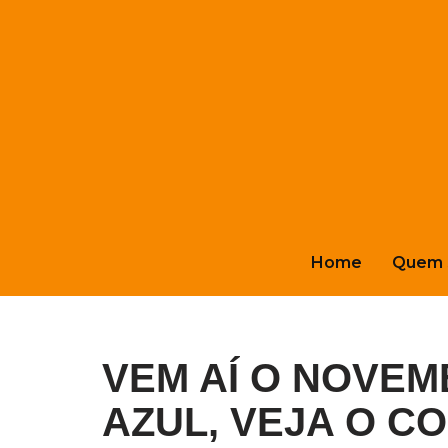
Pular
para
o
conteúdo
Home
Quem 
VEM AÍ O NOVE
AZUL, VEJA O C