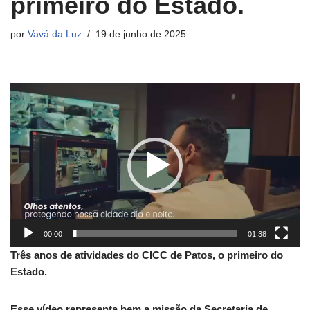
primeiro do Estado.
por
Vavá da Luz
19 de junho de 2025
T
o
c
a
d
o
r
d
e
00:00
01:38
v
Três anos de atividades do CICC de Patos, o primeiro do
í
Estado.
d
e
o
Esse vídeo representa bem a missão da Secretaria de