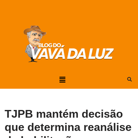
Pular
para
o
conteúdo
TJPB mantém decisão
que determina reanálise