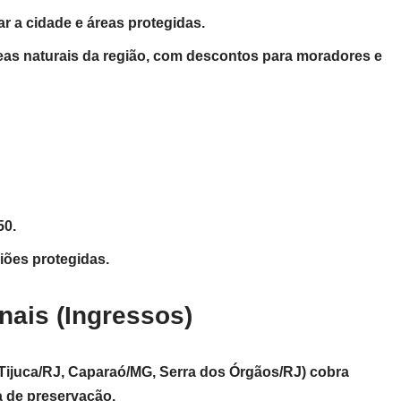
r a cidade e áreas protegidas.
eas naturais da região, com descontos para moradores e
50.
iões protegidas.
nais (Ingressos)
Tijuca/RJ, Caparaó/MG, Serra dos Órgãos/RJ) cobra
 de preservação.