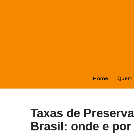
Pular
para
o
conteúdo
Home
Quem 
Taxas de Preserv
Brasil: onde e po