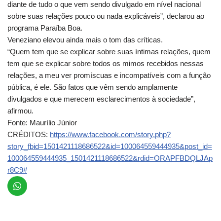
diante de tudo o que vem sendo divulgado em nível nacional
sobre suas relações pouco ou nada explicáveis”, declarou ao
programa Paraíba Boa.
Veneziano elevou ainda mais o tom das críticas.
“Quem tem que se explicar sobre suas íntimas relações, quem
tem que se explicar sobre todos os mimos recebidos nessas
relações, a meu ver promíscuas e incompatíveis com a função
pública, é ele. São fatos que vêm sendo amplamente
divulgados e que merecem esclarecimentos à sociedade”,
afirmou.
Fonte: Maurílio Júnior
CRÉDITOS:
https://www.facebook.com/story.php?
story_fbid=1501421118686522&id=100064559444935&post_id=
100064559444935_1501421118686522&rdid=ORAPFBDQLJAp
r8C9#