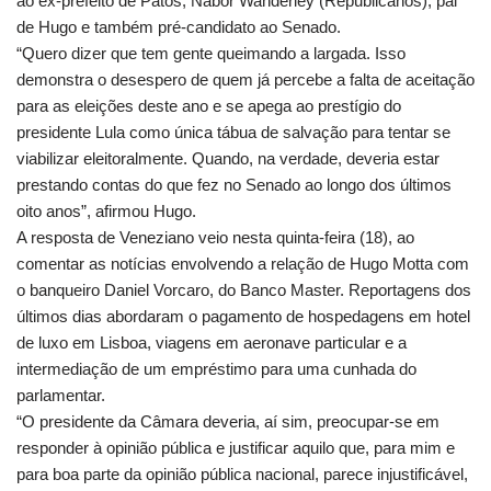
ao ex-prefeito de Patos, Nabor Wanderley (Republicanos), pai
de Hugo e também pré-candidato ao Senado.
“Quero dizer que tem gente queimando a largada. Isso
demonstra o desespero de quem já percebe a falta de aceitação
para as eleições deste ano e se apega ao prestígio do
presidente Lula como única tábua de salvação para tentar se
viabilizar eleitoralmente. Quando, na verdade, deveria estar
prestando contas do que fez no Senado ao longo dos últimos
oito anos”, afirmou Hugo.
A resposta de Veneziano veio nesta quinta-feira (18), ao
comentar as notícias envolvendo a relação de Hugo Motta com
o banqueiro Daniel Vorcaro, do Banco Master. Reportagens dos
últimos dias abordaram o pagamento de hospedagens em hotel
de luxo em Lisboa, viagens em aeronave particular e a
intermediação de um empréstimo para uma cunhada do
parlamentar.
“O presidente da Câmara deveria, aí sim, preocupar-se em
responder à opinião pública e justificar aquilo que, para mim e
para boa parte da opinião pública nacional, parece injustificável,