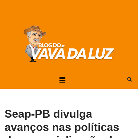
Pular
para
o
conteúdo
Seap-PB divulga
avanços nas políticas