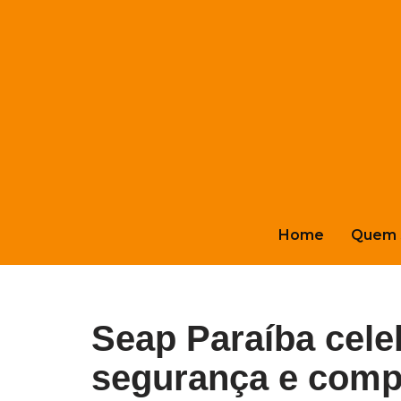
Pular
para
o
conteúdo
Home
Quem 
Seap Paraíba celeb
segurança e com