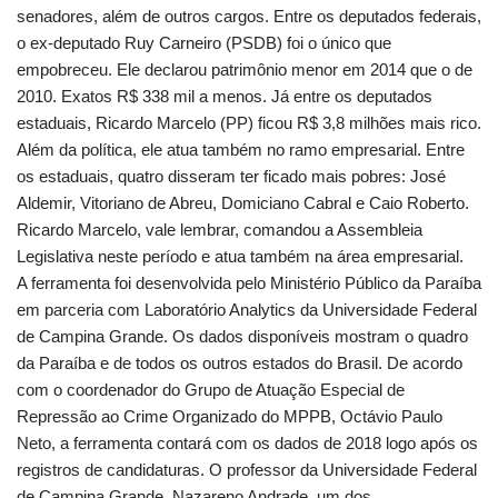
senadores, além de outros cargos. Entre os deputados federais,
o ex-deputado Ruy Carneiro (PSDB) foi o único que
empobreceu. Ele declarou patrimônio menor em 2014 que o de
2010. Exatos R$ 338 mil a menos. Já entre os deputados
estaduais, Ricardo Marcelo (PP) ficou R$ 3,8 milhões mais rico.
Além da política, ele atua também no ramo empresarial. Entre
os estaduais, quatro disseram ter ficado mais pobres: José
Aldemir, Vitoriano de Abreu, Domiciano Cabral e Caio Roberto.
Ricardo Marcelo, vale lembrar, comandou a Assembleia
Legislativa neste período e atua também na área empresarial.
A ferramenta foi desenvolvida pelo Ministério Público da Paraíba
em parceria com Laboratório Analytics da Universidade Federal
de Campina Grande. Os dados disponíveis mostram o quadro
da Paraíba e de todos os outros estados do Brasil. De acordo
com o coordenador do Grupo de Atuação Especial de
Repressão ao Crime Organizado do MPPB, Octávio Paulo
Neto, a ferramenta contará com os dados de 2018 logo após os
registros de candidaturas. O professor da Universidade Federal
de Campina Grande, Nazareno Andrade, um dos