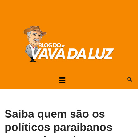
Pular
para
o
conteúdo
Saiba quem são os
políticos paraibanos