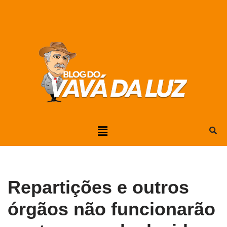
Pular
para
o
conteúdo
Repartições e outros
órgãos não funcionarão