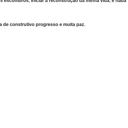
os escombros, iniciar a reconstrução da minha vida, e nada
 de construtivo progresso e muita paz.