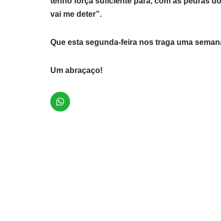
tenho força suficiente para, com as pedras d
vai me deter”.
Que esta segunda-feira nos traga uma semana
Um abraçaço!