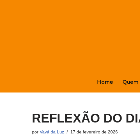
Pular
para
o
conteúdo
Home
Quem 
REFLEXÃO DO DIA
por
Vavá da Luz
17 de fevereiro de 2026