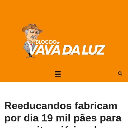
Pular
para
o
conteúdo
Reeducandos fabricam
por dia 19 mil pães para