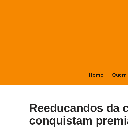
Pular
para
o
conteúdo
Home
Quem 
Reeducandos da c
conquistam premi