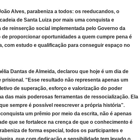
 João Alves, parabeniza a todos: os reeducandos, o
a cadeia de Santa Luiza por mais uma conquista e
a de reinserção social implementada pelo Governo da
o de proporcionar oportunidades a quem cumpre pena é
lia, com estudo e qualificação para conseguir espaço no
élia Dantas de Almeida, declarou que hoje é um dia de
 prisional. “Esse resultado não representa apenas um
etivo de superação, esforço e valorização do poder
 das mais poderosas ferramentas de ressocialização. Ela
que sempre é possível reescrever a própria história”.
conquista um prêmio por meio da escrita, não é apenas
dade que se fortalece na crença de que o conhecimento é
beniza de forma especial, todos os participantes e
veira, que com dedicação e sensibilidade tem levado o