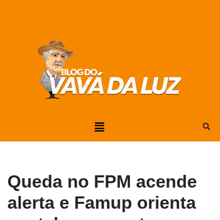
Pular
para
o
conteúdo
Queda no FPM acende
alerta e Famup orienta