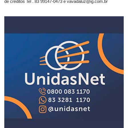
de créditos Tel . 83 99147-0473 e
vavadaluz@ig.com.br