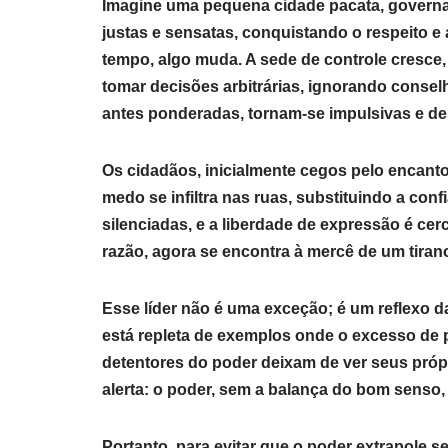
Imagine uma pequena cidade pacata, governad
justas e sensatas, conquistando o respeito 
tempo, algo muda. A sede de controle cresce, a
tomar decisões arbitrárias, ignorando consel
antes ponderadas, tornam-se impulsivas e de
Os cidadãos, inicialmente cegos pelo encant
medo se infiltra nas ruas, substituindo a con
silenciadas, e a liberdade de expressão é ce
razão, agora se encontra à mercê de um tiran
Esse líder não é uma exceção; é um reflexo 
está repleta de exemplos onde o excesso de 
detentores do poder deixam de ver seus própri
alerta: o poder, sem a balança do bom senso, 
Portanto, para evitar que o poder extrapole se