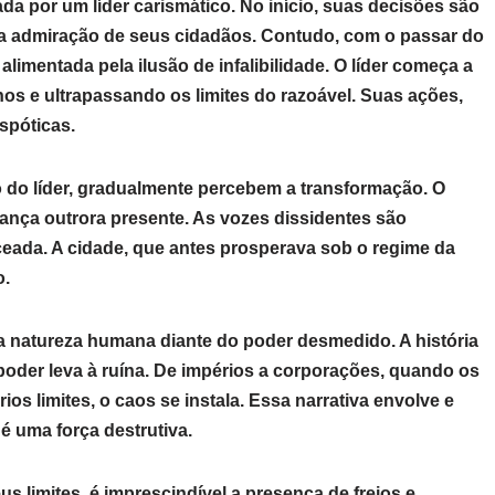
a por um líder carismático. No início, suas decisões são
e a admiração de seus cidadãos. Contudo, com o passar do
limentada pela ilusão de infalibilidade. O líder começa a
hos e ultrapassando os limites do razoável. Suas ações,
spóticas.
o do líder, gradualmente percebem a transformação. O
fiança outrora presente. As vozes dissidentes são
rceada. A cidade, que antes prosperava sob o regime da
o.
da natureza humana diante do poder desmedido. A história
poder leva à ruína. De impérios a corporações, quando os
os limites, o caos se instala. Essa narrativa envolve e
é uma força destrutiva.
us limites, é imprescindível a presença de freios e