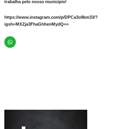
trabalha pelo nosso município!
https://www.instagram.com/p/DPCa3o9km33/?
igsh=MXZja3FhaGhhenMydQ==