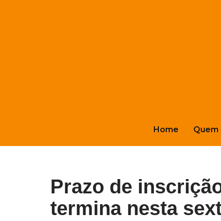
Pular
para
o
conteúdo
Home
Quem 
Prazo de inscriçã
termina nesta sext