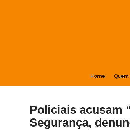
Pular
para
o
conteúdo
Home
Quem 
Policiais acusam 
Segurança, denunc