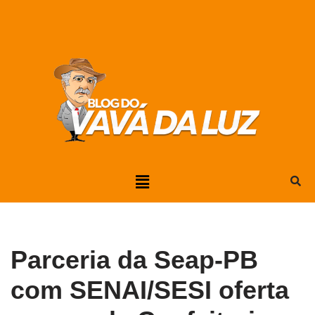
Pular
para
o
conteúdo
Parceria da Seap-PB
com SENAI/SESI oferta