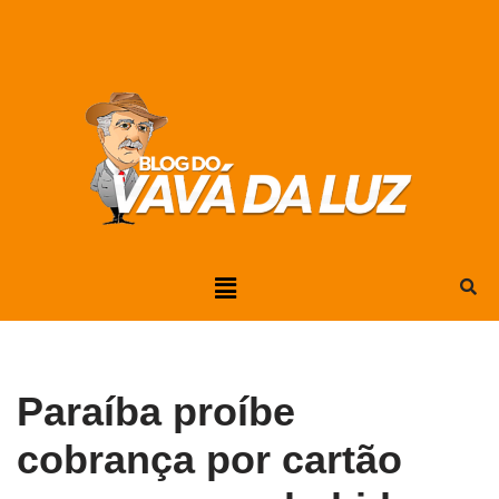
Pular
para
o
conteúdo
Paraíba proíbe
cobrança por cartão