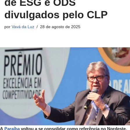
de ESG e ODS
divulgados pelo CLP
por
Vavá da Luz
28 de agosto de 2025
A
Paraíba
voltou a se consolidar como referência no Nordeste,