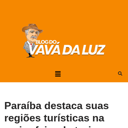
Pular
para
o
conteúdo
Paraíba destaca suas
regiões turísticas na