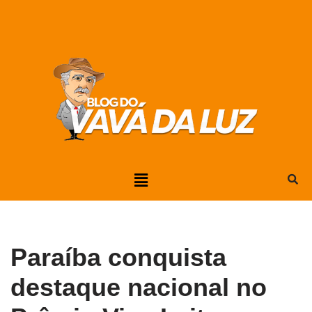
Pular
para
o
conteúdo
Paraíba conquista
destaque nacional no