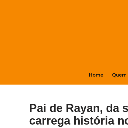
Pular
para
o
conteúdo
Home
Quem 
Pai de Rayan, da s
carrega história n