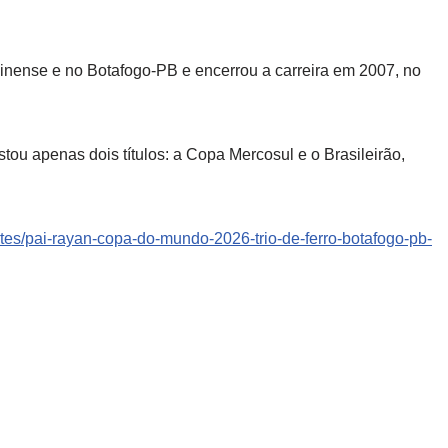
nense e no Botafogo-PB e encerrou a carreira em 2007, no
ou apenas dois títulos: a Copa Mercosul e o Brasileirão,
rtes/pai-rayan-copa-do-mundo-2026-trio-de-ferro-botafogo-pb-