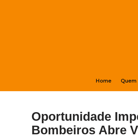
Pular
para
o
conteúdo
Home
Quem 
Oportunidade Impe
Bombeiros Abre V