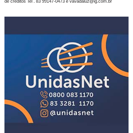
de créditos Tel . 83 99147-0473 e
vavadaluz@ig.com.br