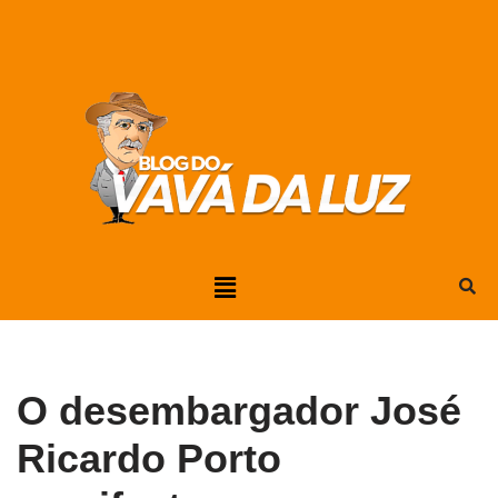
Pular
para
o
conteúdo
O desembargador José
Ricardo Porto