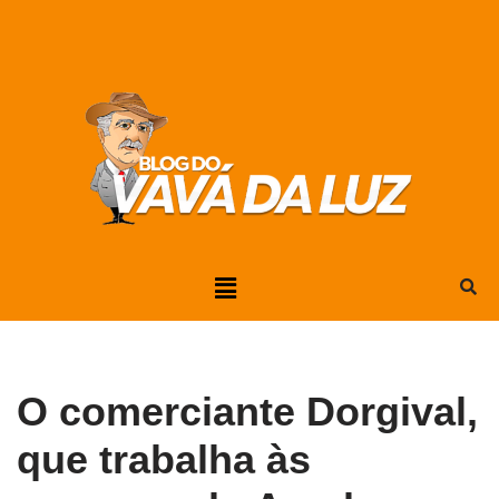
Pular
para
o
conteúdo
O comerciante Dorgival,
que trabalha às