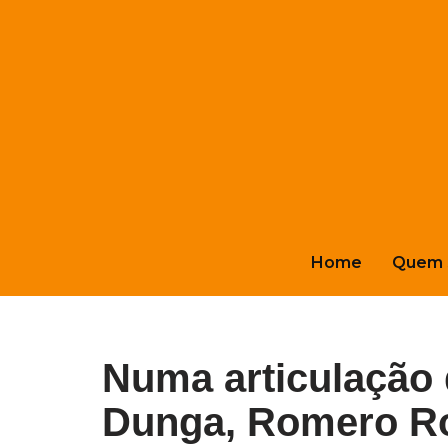
Pular
para
o
conteúdo
Home
Quem 
Numa articulação 
Dunga, Romero Ro