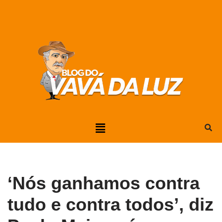
Pular
para
o
conteúdo
‘Nós ganhamos contra
tudo e contra todos’, diz