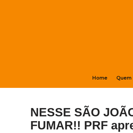
Pular
para
o
conteúdo
Home
Quem 
NESSE SÃO JOÃO
FUMAR!! PRF apre