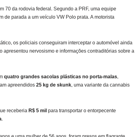
km 70 da rodovia federal. Segundo a PRF, uma equipe
em de parada a um veículo VW Polo prata. A motorista
ico, os policiais conseguiram interceptar o automóvel ainda
o apresentou nervosismo e informações contraditórias sobre a
am
quatro grandes sacolas plásticas no porta-malas
,
oram apreendidos
25 kg de skunk
, uma variante da cannabis
que receberia
R$ 5 mil
para transportar o entorpecente
a
.
anos e uma mulher de 56 anos, foram presos em flagrante