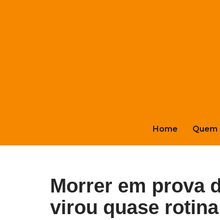
Pular
para
o
conteúdo
Home
Quem 
Morrer em prova 
virou quase rotin