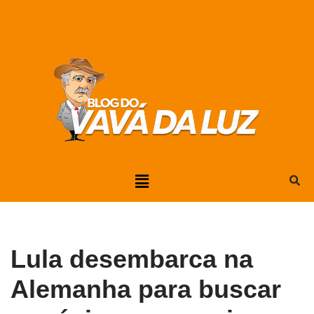
Pular
para
o
conteúdo
Lula desembarca na
Alemanha para buscar