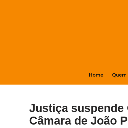
Pular
para
o
conteúdo
Home
Quem 
Justiça suspende
Câmara de João Pe