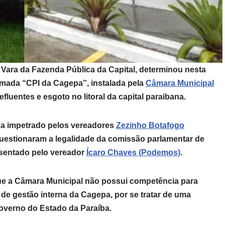
ª Vara da Fazenda Pública da Capital, determinou nesta
amada “CPI da Cagepa”, instalada pela
Câmara Municipal
fluentes e esgoto no litoral da capital paraibana.
a impetrado pelos vereadores
Zezinho Botafogo
questionaram a legalidade da comissão parlamentar de
resentado pelo vereador
Ícaro Chaves (Podemos)
.
ue a Câmara Municipal não possui competência para
 de gestão interna da
Cagepa
, por se tratar de uma
overno do Estado da Paraíba.