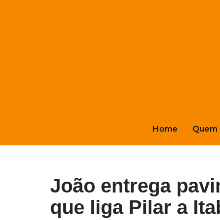
Pular
para
o
conteúdo
Home
Quem 
João entrega pavi
que liga Pilar a It