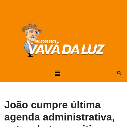
Pular
para
o
conteúdo
João cumpre última
agenda administrativa,