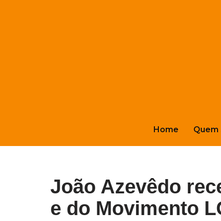
Pular
para
o
conteúdo
Home
Quem 
João Azevêdo rec
e do Movimento L