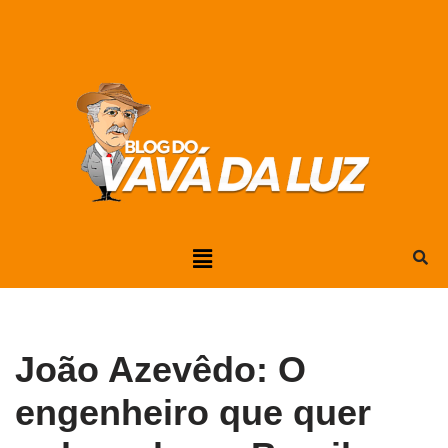
Pular
para
o
conteúdo
João Azevêdo: O
engenheiro que quer