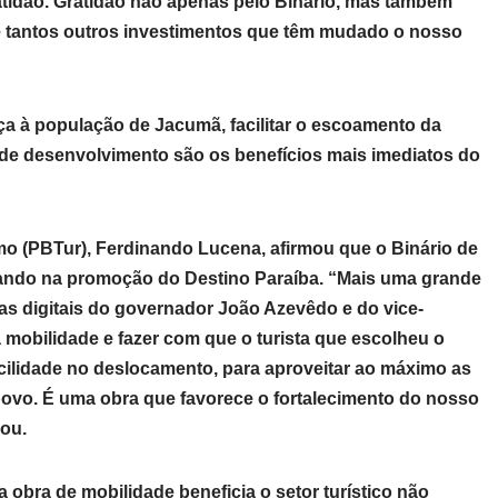
tidão. Gratidão não apenas pelo Binário, mas também
al e tantos outros investimentos que têm mudado o nosso
ça à população de Jacumã, facilitar o escoamento da
de desenvolvimento são os benefícios mais imediatos do
o (PBTur), Ferdinando Lucena, afirmou que o Binário de
judando na promoção do Destino Paraíba. “Mais uma grande
as digitais do governador João Azevêdo e do vice-
 mobilidade e fazer com que o turista que escolheu o
facilidade no deslocamento, para aproveitar ao máximo as
povo. É uma obra que favorece o fortalecimento do nosso
cou.
 obra de mobilidade beneficia o setor turístico não