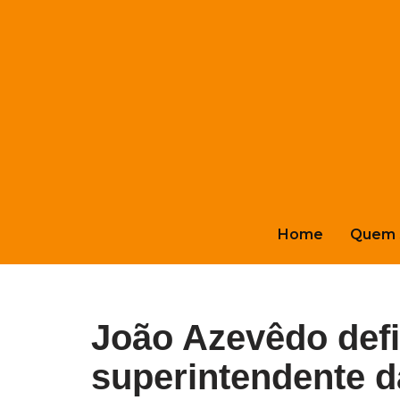
Pular
para
o
conteúdo
Home
Quem 
João Azevêdo def
superintendente 