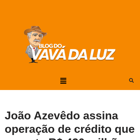
Pular
para
o
conteúdo
João Azevêdo assina
operação de crédito que