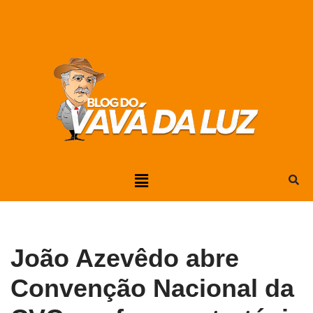
Pular
para
o
conteúdo
João Azevêdo abre
Convenção Nacional da