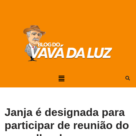
Pular
para
o
conteúdo
Janja é designada para
participar de reunião do