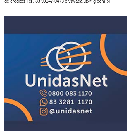
de créditos Tel . 83 99147-0473 e
vavadaluz@ig.com.br