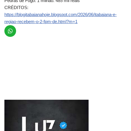
Pedras de Fogo: 1 milhão. 485 mil reais
CRÉDITOS:
https://blogitabaianahoje.blogspot.com/2026/06/itabaiana-e-
regiao-recebem-o-2-fpm-de.html?m=1