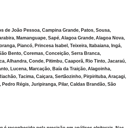
ios de João Pessoa, Campina Grande, Patos, Sousa,
uarabira, Mamanguape, Sapé, Alagoa Grande, Alagoa Nova,
ranga, Piancó, Princesa Isabel, Teixeira, Itabaiana, Ingá,
São Bento, Coremas, Conceição, Serra Branca,
, Alhandra, Conde, Pitimbu, Caaporã, Rio Tinto, Jacaraú,
anto, Lucena, Marcação, Baía da Traição, Alagoinha,
iachão, Tacima, Caiçara, Sertãozinho, Pirpirituba, Araçagi,
 Pedro Régis, Juripiranga, Pilar, Caldas Brandão, São
ng é reconhecido pela precisão em análises eleitorais. Nas