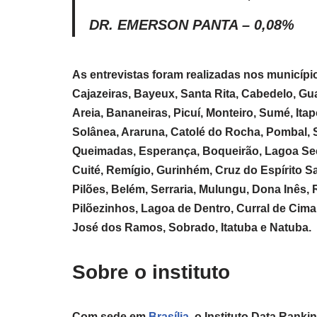
DR. EMERSON PANTA – 0,08%
As entrevistas foram realizadas nos municíp
Cajazeiras, Bayeux, Santa Rita, Cabedelo, G
Areia, Bananeiras, Picuí, Monteiro, Sumé, Itapo
Solânea, Araruna, Catolé do Rocha, Pombal, 
Queimadas, Esperança, Boqueirão, Lagoa Seca
Cuité, Remígio, Gurinhém, Cruz do Espírito S
Pilões, Belém, Serraria, Mulungu, Dona Inês, R
Pilõezinhos, Lagoa de Dentro, Curral de Cima,
José dos Ramos, Sobrado, Itatuba e Natuba.
Sobre o instituto
Com sede em
Brasília
, o Instituto Data Ranki