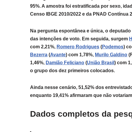
95%. A amostra foi estratificada por sexo, id
Censo IBGE 2010/2022 e da PNAD Contínua 202
Na pergunta espontânea e única, o deputado
das intenções de voto. Em seguida, surgem
H
com 2,21%,
Romero Rodrigues
(
Podemos
) c
Bezerra
(
Avante
) com 1,78%,
Murilo Galdino
(
1,46%,
Damião Feliciano
(
União Brasil
) com 1
o grupo dos dez primeiros colocados.
Ainda nesse cenário, 51,52% dos entrevistad
enquanto 19,41% afirmaram que não votariam
Dados completos da pes