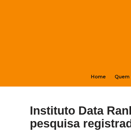
Pular
para
o
conteúdo
Home
Quem 
Instituto Data Ran
pesquisa registra