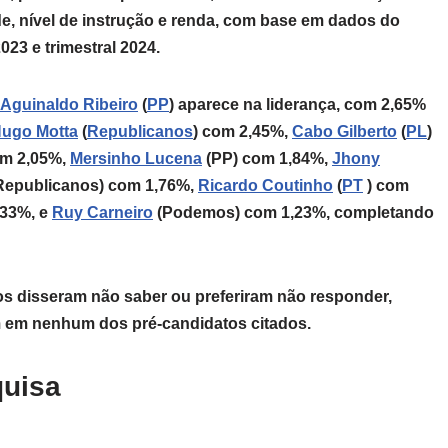
ade, nível de instrução e renda, com base em dados do
3 e trimestral 2024.
Aguinaldo Ribeiro
(
PP
) aparece na liderança, com 2,65%
ugo Motta
(
Republicanos
) com 2,45%,
Cabo Gilberto
(
PL
)
om 2,05%,
Mersinho Lucena
(PP) com 1,84%,
Jhony
Republicanos) com 1,76%,
Ricardo Coutinho
(
PT
) com
,33%, e
Ruy Carneiro
(Podemos) com 1,23%, completando
os disseram não saber ou preferiram não responder,
 em nenhum dos pré-candidatos citados.
quisa